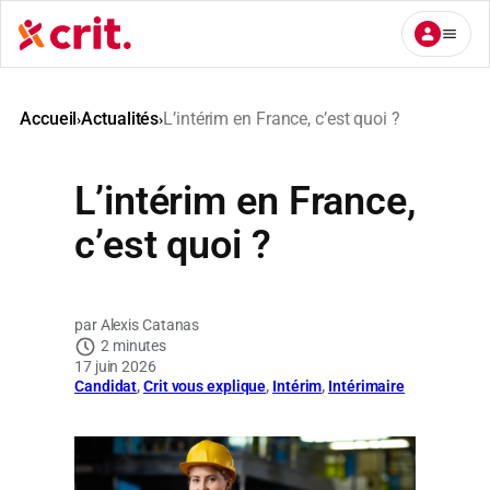
Aller
au
contenu
Accueil
Actualités
L’intérim en France, c’est quoi ?
›
›
L’intérim en France,
c’est quoi ?
Alexis Catanas
2 minutes
17 juin 2026
Candidat
, 
Crit vous explique
, 
Intérim
, 
Intérimaire