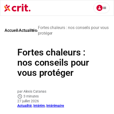
Aller
au
contenu
Fortes chaleurs : nos conseils pour vous
Accueil
Actualités
›
›
protéger
Fortes chaleurs :
nos conseils pour
vous protéger
Alexis Catanas
3 minutes
27 juillet 2026
Actualité
, 
Intérim
, 
Intérimaire