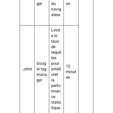
ger
du
on
navig
ateur.
Limit
e le
taux
de
requê
tes
Goog
pour
10
_utmt
le tag
améli
minut
mana
orer
es
ger
la
perfo
rman
ce
statis
tique.