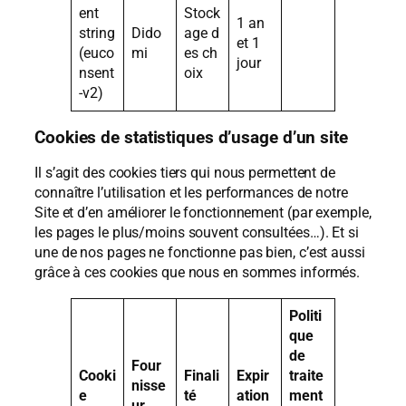
ent
Stock
1 an
string
Dido
age d
et 1
(euco
mi
es ch
jour
nsent
oix
-v2)
Cookies de statistiques d’usage d’un site
Il s’agit des cookies tiers qui nous permettent de
connaître l’utilisation et les performances de notre
Site et d’en améliorer le fonctionnement (par exemple,
les pages le plus/moins souvent consultées…). Et si
une de nos pages ne fonctionne pas bien, c’est aussi
grâce à ces cookies que nous en sommes informés.
Politi
que
de
Four
Cooki
Finali
Expir
traite
nisse
e
té
ation
ment
ur