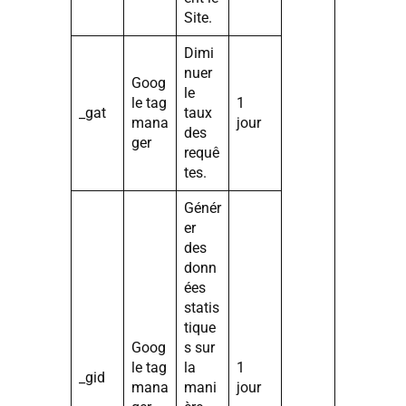
Site.
Dimi
nuer
Goog
le
le tag
1
_gat
taux
mana
jour
des
ger
requê
tes.
Génér
er
des
donn
ées
statis
tique
Goog
s sur
le tag
la
1
_gid
mana
mani
jour