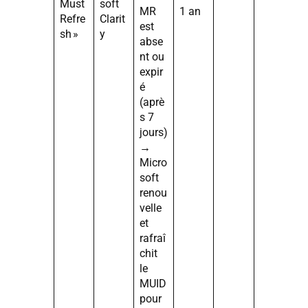
Must
soft
MR
1 an
Refre
Clarit
est
sh »
y
abse
nt ou
expir
é
(aprè
s 7
jours)
→
Micro
soft
renou
velle
et
rafraî
chit
le
MUID
pour