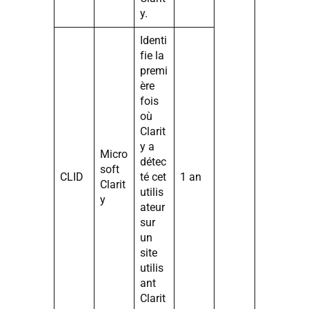
y.
Identi
fie la
premi
ère
fois
où
Clarit
y a
Micro
détec
soft
CLID
té cet
1 an
Clarit
utilis
y
ateur
sur
un
site
utilis
ant
Clarit