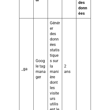
des
donn
ées
Génér
er
des
donn
ées
statis
tique
Goog
s sur
le tag
la
2
_ga
mana
mani
ans
ger
ère
dont
les
visite
urs
utilis
ent le