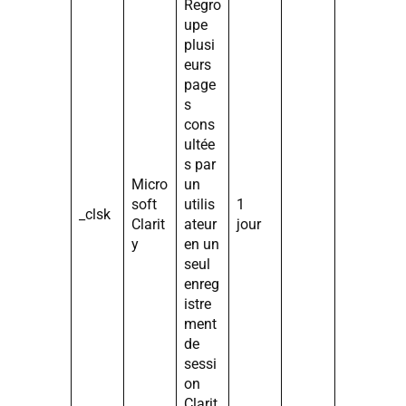
Regro
upe
plusi
eurs
page
s
cons
ultée
s par
Micro
un
soft
utilis
1
_clsk
Clarit
ateur
jour
y
en un
seul
enreg
istre
ment
de
sessi
on
Clarit