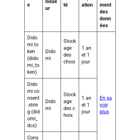
nisse
e
té
ation
ment
ur
des
donn
ées
Dido
Stock
mi to
age
1 an
ken
Dido
des
et 1
(dido
mi
choix
jour
mi_to
ken)
Dido
mi co
Stock
nsent
1 an
En sa
Dido
age
strin
et 1
voir
mi
des c
g (did
jour
plus
hoix
omi_
dcs)
Cons