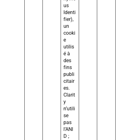
us
Identi
fier),
un
cooki
e
utilis
é à
des
fins
publi
citair
es.
Clarit
y
n’utili
se
pas
l’ANI
D ;