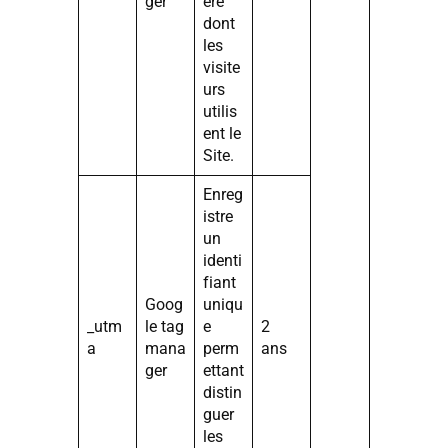
ger
ère
dont
les
visite
urs
utilis
ent le
Site.
Enreg
istre
un
identi
fiant
Goog
uniqu
_utm
le tag
e
2
a
mana
perm
ans
ger
ettant
distin
guer
les