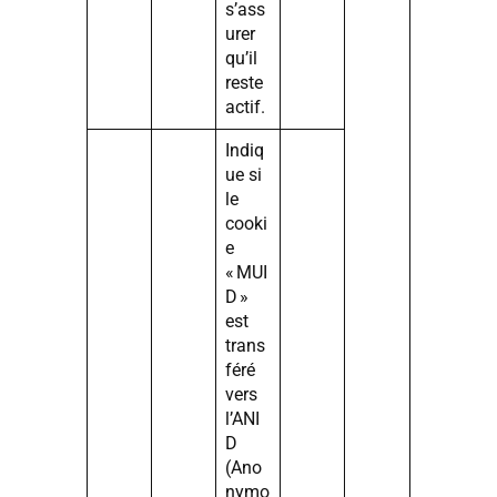
s’ass
urer
qu’il
reste
actif.
Indiq
ue si
le
cooki
e
« MUI
D »
est
trans
féré
vers
l’ANI
D
(Ano
nymo