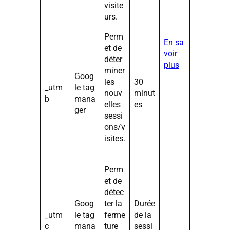
visite
urs.
Perm
En sa
et de
voir
déter
plus
miner
Goog
les
30
_utm
le tag
nouv
minut
b
mana
elles
es
ger
sessi
ons/v
isites.
Perm
et de
détec
Goog
ter la
Durée
_utm
le tag
ferme
de la
c
mana
ture
sessi