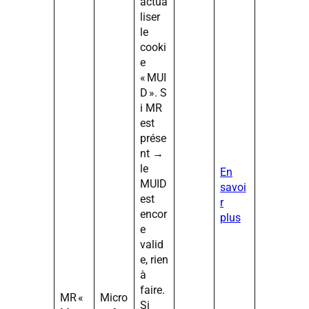
actua
liser
le
cooki
e
« MUI
D ». S
i MR
est
prése
nt →
le
En
MUID
savoi
est
r
encor
plus
e
valid
e, rien
à
faire.
MR «
Micro
Si