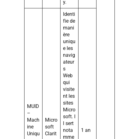
y.
Identi
fie de
mani
ère
uniqu
e les
navig
ateur
s
Web
qui
visite
nt les
sites
MUID
Micro
–
soft. I
Mach
Micro
l sert
ine
soft
nota
1 an
Uniqu
Clarit
mme