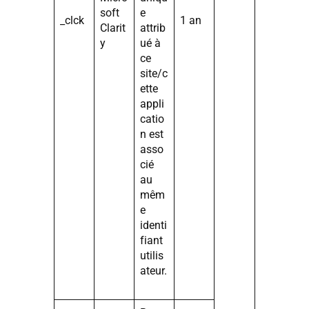
soft
e
_clck
1 an
Clarit
attrib
y
ué à
ce
site/c
ette
appli
catio
n est
asso
cié
au
mêm
e
identi
fiant
utilis
ateur.