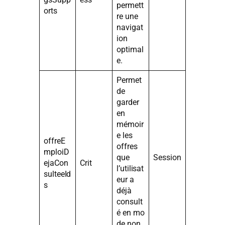
permett
orts
re une
navigat
ion
optimal
e.
Permet
de
garder
en
mémoir
e les
offreE
offres
mploiD
que
Session
ejaCon
Crit
l’utilisat
sulteeId
eur a
s
déjà
consult
é en mo
de non