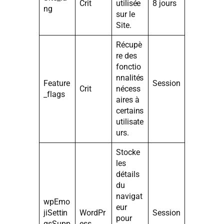
Crit
utilisée
8 jours
ng
sur le
Site.
Récupè
re des
fonctio
nnalités
Feature
Session
Crit
nécess
_flags
aires à
certains
utilisate
urs.
Stocke
les
détails
du
navigat
wpEmo
eur
jiSettin
WordPr
Session
pour
gsSupp
ess