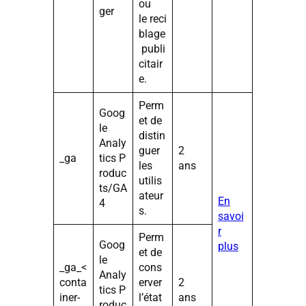
ou
ger
le reci
blage
publi
citair
e.
Perm
Goog
et de
le
distin
Analy
guer
2
_ga
tics P
les
ans
roduc
utilis
ts/GA
ateur
En
4
s.
savoi
r
Perm
Goog
plus
et de
le
_ga_<
cons
Analy
conta
erver
2
tics P
iner-
l’état
ans
roduc