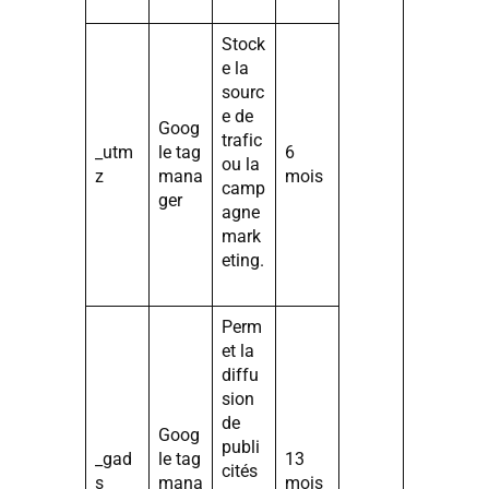
Stock
e la
sourc
e de
Goog
trafic
_utm
le tag
6
ou la
z
mana
mois
camp
ger
agne
mark
eting.
Perm
et la
diffu
sion
de
Goog
publi
_gad
le tag
13
cités
s
mana
mois