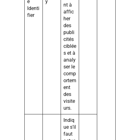
e
y
nt à
Identi
affic
fier
her
des
publi
cités
ciblée
s et à
analy
ser le
comp
ortem
ent
des
visite
urs.
Indiq
ue s’il
faut