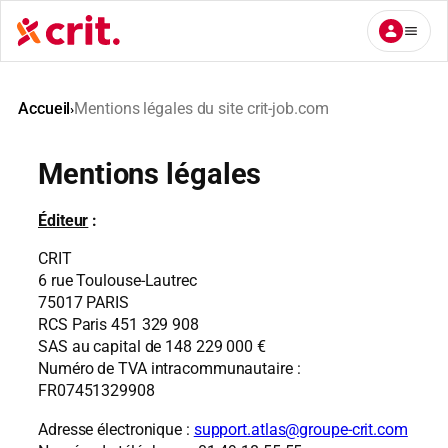
Aller
au
contenu
Accueil
Mentions légales du site crit-job.com
›
Mentions légales
Éditeur
:
CRIT
6 rue Toulouse-Lautrec
75017 PARIS
RCS Paris 451 329 908
SAS au capital de 148 229 000 €
Numéro de TVA intracommunautaire :
FR07451329908
Adresse électronique :
support.atlas@groupe-crit.com