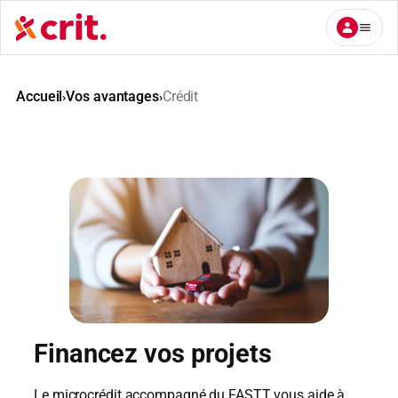
Aller
au
contenu
Accueil
Vos avantages
Crédit
›
›
Financez vos projets
Le microcrédit accompagné du FASTT vous aide à