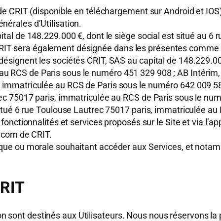
e de CRIT (disponible en téléchargement sur Android et IOS)
nérales d’Utilisation.
pital de 148.229.000 €, dont le siège social est situé au 
RIT sera également désignée dans les présentes comme c
désignent les sociétés CRIT, SAS au capital de 148.229.000 
u RCS de Paris sous le numéro 451 329 908 ; AB Intérim, S
, immatriculée au RCS de Paris sous le numéro 642 009 58
utrec 75017 paris, immatriculée au RCS de Paris sous le 
t situé 6 rue Toulouse Lautrec 75017 paris, immatriculée a
 fonctionnalités et services proposés sur le Site et via l’a
ob.com de CRIT.
ique ou morale souhaitant accéder aux Services, et notamme
CRIT
on sont destinés aux Utilisateurs. Nous nous réservons la po