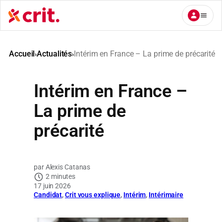
Aller
au
contenu
Accueil
Actualités
Intérim en France – La prime de précarité
›
›
Intérim en France –
La prime de
précarité
Alexis Catanas
2 minutes
17 juin 2026
Candidat
, 
Crit vous explique
, 
Intérim
, 
Intérimaire