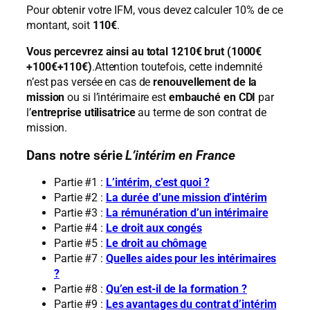
Pour obtenir votre IFM, vous devez calculer 10% de ce
montant, soit
110€
.
Vous percevrez ainsi au total 1210€ brut (1000€
+100€+110€)
.Attention toutefois, cette indemnité
n’est pas versée en cas de
renouvellement de la
mission
ou si l’intérimaire est
embauché en CDI
par
l’
entreprise utilisatrice
au terme de son contrat de
mission.
Dans notre série
L’intérim en France
Partie #1 :
L’intérim, c’est quoi ?
Partie #2 :
La durée d’une mission d’intérim
Partie #3 :
La rémunération d’un intérimaire
Partie #4 :
Le droit aux congés
Partie #5 :
Le droit au chômage
Partie #7 :
Quelles aides pour les intérimaires
?
Partie #8 :
Qu’en est-il de la formation ?
Partie #9 :
Les avantages du contrat d’intérim