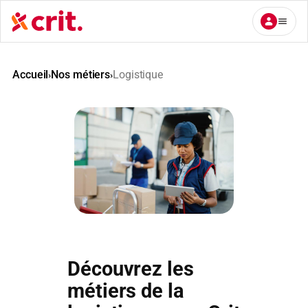
Aller
au
contenu
Accueil
Nos métiers
Logistique
›
›
Découvrez les
métiers de la