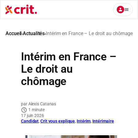
Aller
au
contenu
Accueil
Actualités
Intérim en France – Le droit au chômage
›
›
Intérim en France –
Le droit au
chômage
Alexis Catanas
1 minute
17 juin 2026
Candidat
, 
Crit vous explique
, 
Intérim
, 
Intérimaire