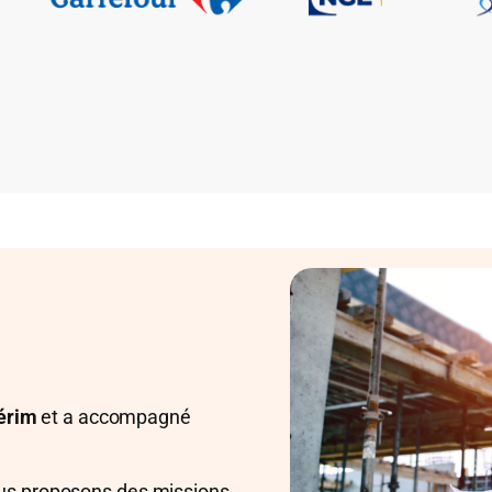
térim
et a accompagné
ous proposons des missions