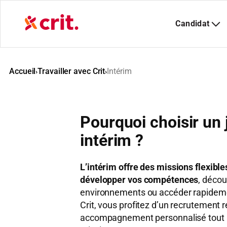
Aller
au
contenu
Accueil
Travailler avec Crit
Intérim
›
›
Pourquoi choisir un 
intérim ?
L’intérim offre des missions flexible
développer vos compétences
, décou
environnements ou accéder rapideme
Crit, vous profitez d’un recrutement r
accompagnement personnalisé tout a