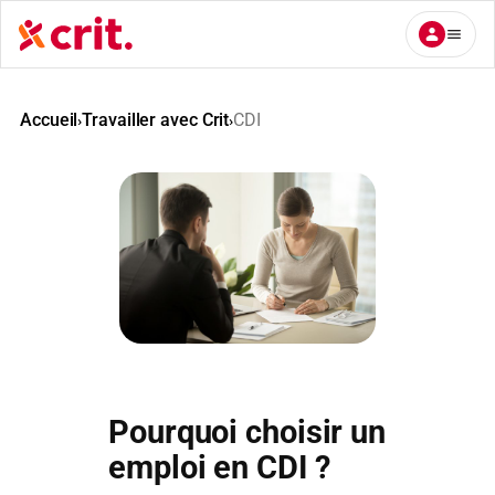
Aller
au
contenu
Accueil
Travailler avec Crit
CDI
›
›
Pourquoi choisir un
emploi en CDI ?