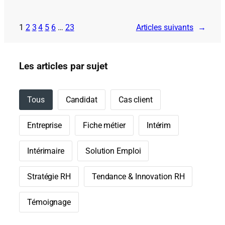
1
2
3
4
5
6
…
23
Articles suivants
→
Les articles par sujet
Tous
Candidat
Cas client
Entreprise
Fiche métier
Intérim
Intérimaire
Solution Emploi
Stratégie RH
Tendance & Innovation RH
Témoignage