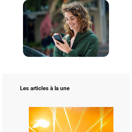
c
h
e
r
Les articles à la une