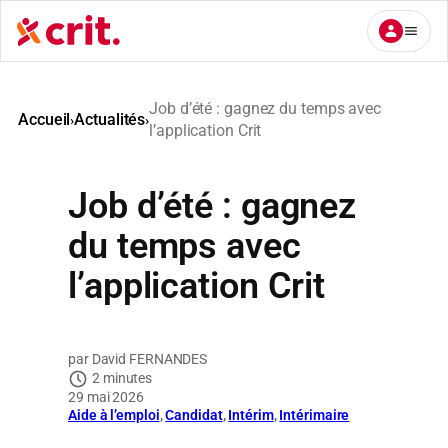
Aller
au
contenu
Job d’été : gagnez du temps avec
Accueil
Actualités
›
›
l’application Crit
Job d’été : gagnez
du temps avec
l’application Crit
David FERNANDES
2 minutes
29 mai 2026
Aide à l’emploi
, 
Candidat
, 
Intérim
, 
Intérimaire