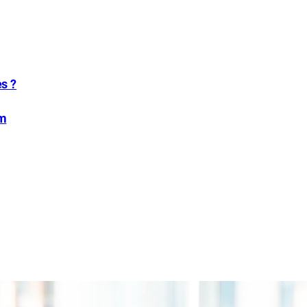
es ?
im