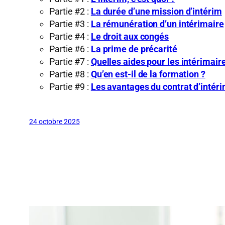
Partie #2 :
La durée d’une mission d’intérim
Partie #3 :
La rémunération d’un intérimaire
Partie #4 :
Le droit aux congés
Partie #6 :
La prime de précarité
Partie #7 :
Quelles aides pour les intérimair
Partie #8 :
Qu’en est-il de la formation ?
Partie #9 :
Les avantages du contrat d’intér
24 octobre 2025