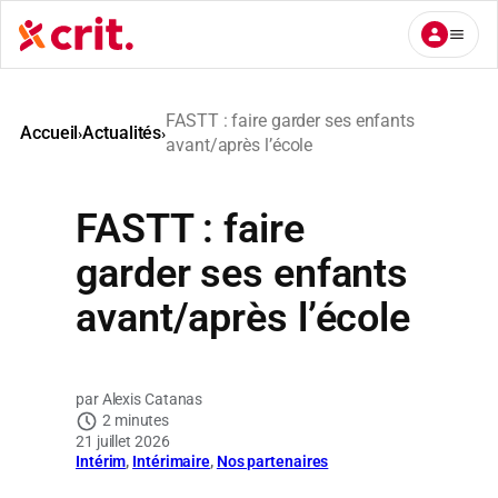
Aller
au
contenu
FASTT : faire garder ses enfants
Accueil
Actualités
›
›
avant/après l’école
FASTT : faire
garder ses enfants
avant/après l’école
Alexis Catanas
2 minutes
21 juillet 2026
Intérim
, 
Intérimaire
, 
Nos partenaires