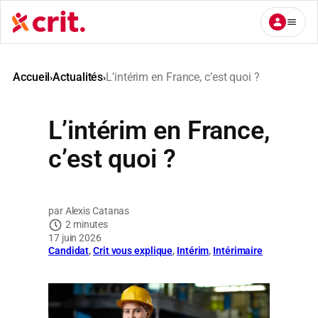
Aller
au
contenu
Accueil
Actualités
L’intérim en France, c’est quoi ?
›
›
L’intérim en France,
c’est quoi ?
Alexis Catanas
2 minutes
17 juin 2026
Candidat
, 
Crit vous explique
, 
Intérim
, 
Intérimaire