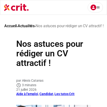
Aller
au
contenu
Accueil
Actualités
Nos astuces pour rédiger un CV attractif !
›
›
Nos astuces pour
rédiger un CV
attractif !
Alexis Catanas
3 minutes
21 juillet 2026
Aide à l’emploi
, 
Candidat
, 
Les tutos Crit