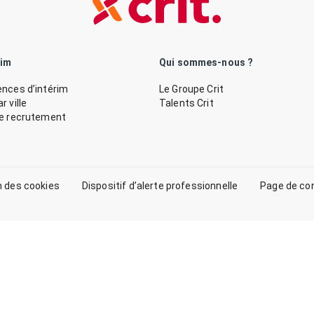
rim
Qui sommes-nous ?
nces d’intérim
Le Groupe Crit
 ville
Talents Crit
de recrutement
n des cookies
Dispositif d’alerte professionnelle
Page de co