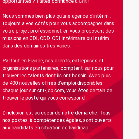
opportunités ? Faites confiance à Crit !
Nous sommes bien plus qu’une agence d’intérim :
toujours à vos côtés pour vous accompagner dans
votre projet professionnel, en vous proposant des
missions en CDI, CDD, CDI Intérimaire ou Intérim
dans des domaines très variés.
Partout en France, nos clients, entreprises et
organisations partenaires, comptent sur nous pour
trouver les talents dont ils ont besoin. Avec plus
de 400 nouvelles offres d’emploi disponibles
chaque jour sur crit-job.com, vous êtes certain de
trouver le poste qui vous correspond.
L’inclusion est au coeur de notre démarche. Tous
nos postes, à compétences égales, sont ouverts
aux candidats en situation de handicap.