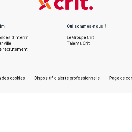
rim
Qui sommes-nous ?
nces d’intérim
Le Groupe Crit
 ville
Talents Crit
de recrutement
n des cookies
Dispositif d’alerte professionnelle
Page de co