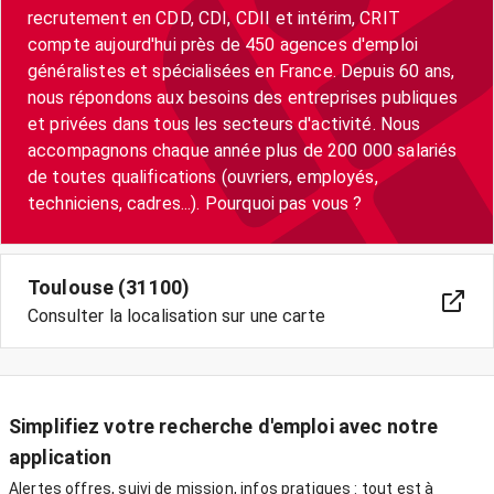
recrutement en CDD, CDI, CDII et intérim, CRIT
compte aujourd'hui près de 450 agences d'emploi
généralistes et spécialisées en France. Depuis 60 ans,
nous répondons aux besoins des entreprises publiques
et privées dans tous les secteurs d'activité. Nous
accompagnons chaque année plus de 200 000 salariés
de toutes qualifications (ouvriers, employés,
techniciens, cadres...). Pourquoi pas vous ?
Toulouse (31100)
Consulter la localisation sur une carte
Simplifiez votre recherche d'emploi avec notre
application
Alertes offres, suivi de mission, infos pratiques : tout est à