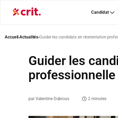
Aller
au
contenu
Accueil
Actualités
Guider les candidats en réorientation profe
›
›
Guider les cand
professionnelle
Valentine Dubrous
2 minutes