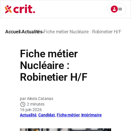
Aller
au
contenu
Accueil
Actualités
Fiche métier Nucléaire : Robinetier H/F
›
›
Fiche métier
Nucléaire :
Robinetier H/F
Alexis Catanas
2 minutes
16 juin 2026
Actualité
, 
Candidat
, 
Fiche métier
, 
Intérimaire