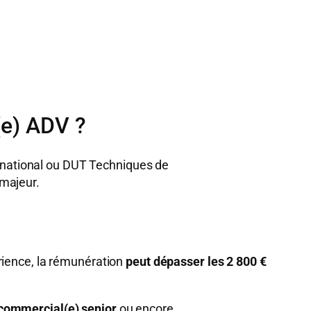
(e) ADV ?
national ou DUT Techniques de
 majeur.
rience, la rémunération
peut dépasser les 2 800 €
 commercial(e) senior
ou encore