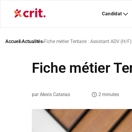
Aller
au
contenu
Accueil
Actualités
Fiche métier Tertiaire : Assistant ADV (H/F)
›
›
Fiche métier Ter
Alexis Catanas
2 minutes