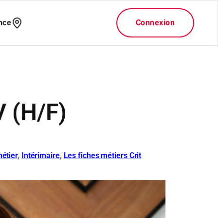
V (H/F)
étier
, 
Intérimaire
, 
Les fiches métiers Crit