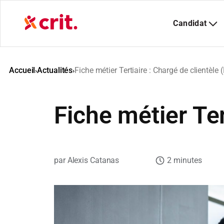
Aller
au
contenu
Accueil
Actualités
Fiche métier Tertiaire : Chargé de clientèle 
›
›
Fiche métier Ter
Alexis Catanas
2 minutes