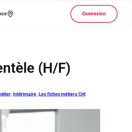
entèle (H/F)
étier
, 
Intérimaire
, 
Les fiches métiers Crit