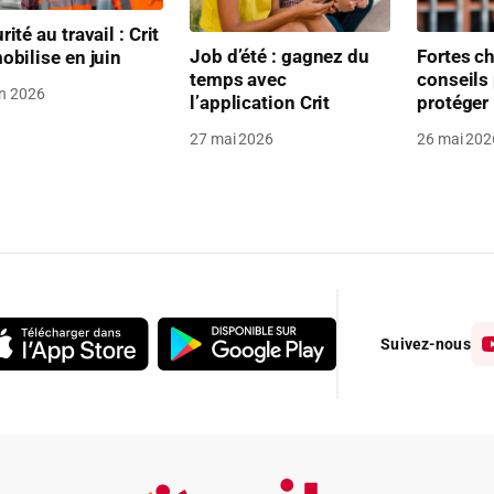
rité au travail : Crit
Job d’été : gagnez du
Fortes ch
obilise en juin
temps avec
conseils
in 2026
l’application Crit
protéger
27 mai 2026
26 mai 202