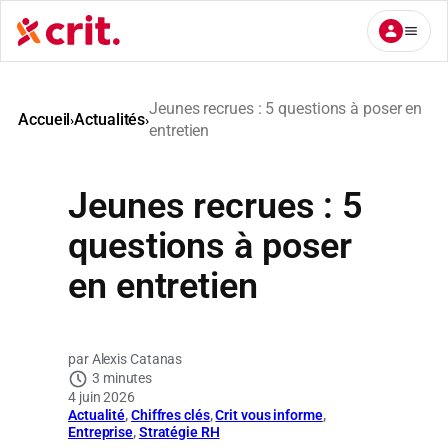
Aller
au
contenu
Jeunes recrues : 5 questions à poser en
Accueil
Actualités
›
›
entretien
Jeunes recrues : 5
questions à poser
en entretien
Alexis Catanas
3 minutes
4 juin 2026
Actualité
, 
Chiffres clés
, 
Crit vous informe
, 
Entreprise
, 
Stratégie RH