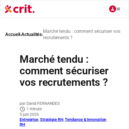
Aller
au
contenu
Marché tendu : comment sécuriser vos
Accueil
Actualités
›
›
recrutements ?
Marché tendu :
comment sécuriser
vos recrutements ?
David FERNANDES
1 minute
5 juin 2026
Entreprise
, 
Stratégie RH
, 
Tendance & Innovation
RH