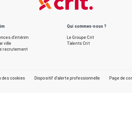
rim
Qui sommes-nous ?
nces d’intérim
Le Groupe Crit
 ville
Talents Crit
de recrutement
n des cookies
Dispositif d’alerte professionnelle
Page de co