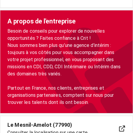
A propos de l'entreprise
Besoin de conseils pour explorer de nouvelles
opportunités ? Faites confiance à Crit !
Nous sommes bien plus qu’une agence d’intérim :
toujours à vos côtés pour vous accompagner dans
votre projet professionnel, en vous proposant des
missions en CDI, CDD, CDI Intérimaire ou Intérim dans
des domaines très variés.
Partout en France, nos clients, entreprises et
organisations partenaires, comptent sur nous pour
trouver les talents dont ils ont besoin.
Le Mesnil-Amelot (77990)
Consulter la localisation sur une carte