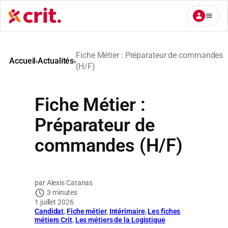
Aller
au
contenu
Fiche Métier : Préparateur de commandes
Accueil
Actualités
›
›
(H/F)
Fiche Métier :
Préparateur de
commandes (H/F)
Alexis Catanas
3 minutes
1 juillet 2026
Candidat
, 
Fiche métier
, 
Intérimaire
, 
Les fiches
métiers Crit
, 
Les métiers de la Logistique