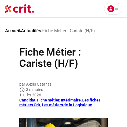
Aller
au
contenu
Accueil
Actualités
Fiche Métier : Cariste (H/F)
›
›
Fiche Métier :
Cariste (H/F)
Alexis Catanas
3 minutes
1 juillet 2026
Candidat
, 
Fiche métier
, 
Intérimaire
, 
Les fiches
métiers Crit
, 
Les métiers de la Logistique