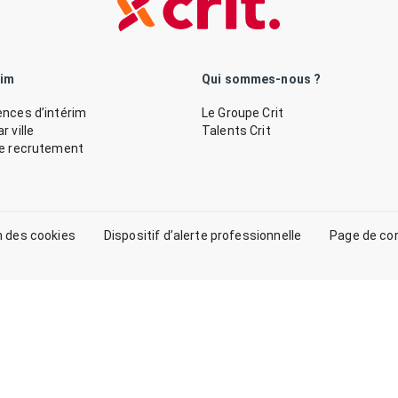
rim
Qui sommes-nous ?
nces d’intérim
Le Groupe Crit
 ville
Talents Crit
de recrutement
n des cookies
Dispositif d’alerte professionnelle
Page de co