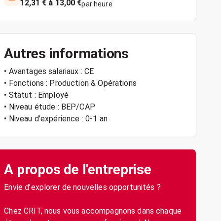
12,31 € à 13,00 €
par heure
Autres informations
• Avantages salariaux : CE
• Fonctions : Production & Opérations
• Statut : Employé
• Niveau étude : BEP/CAP
• Niveau d'expérience : 0-1 an
A propos de l'entreprise
Envie d’explorer de nouvelles opportunités ?
Chez CRIT, nous vous accompagnons dans chaque