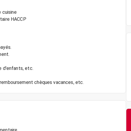
e cuisine
ntaire HACCP
payés.
ment.
e d'enfants, etc.
imentaire