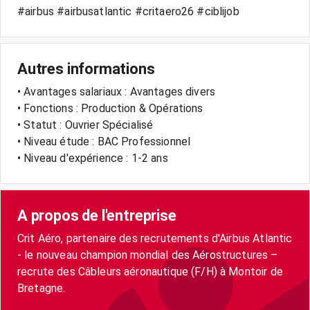
#airbus #airbusatlantic #critaero26 #ciblijob
Autres informations
• Avantages salariaux : Avantages divers
• Fonctions : Production & Opérations
• Statut : Ouvrier Spécialisé
• Niveau étude : BAC Professionnel
• Niveau d'expérience : 1-2 ans
A propos de l'entreprise
Crit Aéro, partenaire des recrutements d'Airbus Atlantic
- le nouveau champion mondial des Aérostructures –
recrute des Câbleurs aéronautique (F/H) à Montoir de
Bretagne.