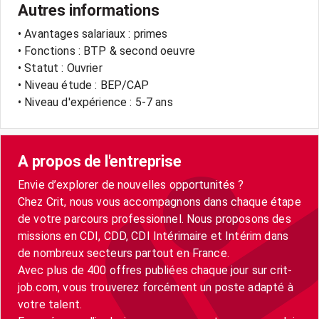
Autres informations
• Avantages salariaux : primes
• Fonctions : BTP & second oeuvre
• Statut : Ouvrier
• Niveau étude : BEP/CAP
• Niveau d'expérience : 5-7 ans
A propos de l'entreprise
Envie d’explorer de nouvelles opportunités ?
Chez Crit, nous vous accompagnons dans chaque étape
de votre parcours professionnel. Nous proposons des
missions en CDI, CDD, CDI Intérimaire et Intérim dans
de nombreux secteurs partout en France.
Avec plus de 400 offres publiées chaque jour sur crit-
job.com, vous trouverez forcément un poste adapté à
votre talent.