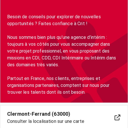
Besoin de conseils pour explorer de nouvelles
opportunités ? Faites confiance à Crit !
Nous sommes bien plus qu’une agence d’intérim :
toujours à vos côtés pour vous accompagner dans
votre projet professionnel, en vous proposant des
missions en CDI, CDD, CDI Intérimaire ou Intérim dans
des domaines très variés.
Partout en France, nos clients, entreprises et
organisations partenaires, comptent sur nous pour
trouver les talents dont ils ont besoin.
Clermont-Ferrand (63000)
Consulter la localisation sur une carte