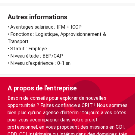
Autres informations
• Avantages salariaux : IFM + ICCP
• Fonctions : Logistique, Approvisionnement &
Transport
• Statut : Employé
• Niveau étude : BEP/CAP
• Niveau d'expérience : 0-1 an
A propos de l'entreprise
Besoin de conseils pour explorer de nouvelles
opportunités ? Faites confiance à CRIT ! Nous sommes
bien plus qu’une agence d’intérim : toujours à vos côtés
pour vous accompagner dans votre projet
professionnel, en vous proposant des missions en CDI,
CDD, CDI Intérimaire ou Intérim dans des domaines très