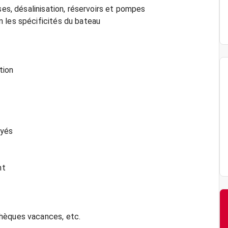
ses, désalinisation, réservoirs et pompes
 les spécificités du bateau
tion
ayés
nt
chèques vacances, etc.