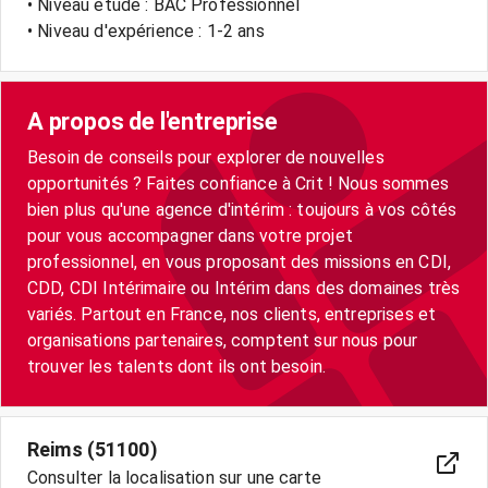
• Niveau étude : BAC Professionnel
• Niveau d'expérience : 1-2 ans
A propos de l'entreprise
Besoin de conseils pour explorer de nouvelles
opportunités ? Faites confiance à Crit ! Nous sommes
bien plus qu'une agence d'intérim : toujours à vos côtés
pour vous accompagner dans votre projet
professionnel, en vous proposant des missions en CDI,
CDD, CDI Intérimaire ou Intérim dans des domaines très
variés. Partout en France, nos clients, entreprises et
organisations partenaires, comptent sur nous pour
trouver les talents dont ils ont besoin.
Reims (51100)
Consulter la localisation sur une carte