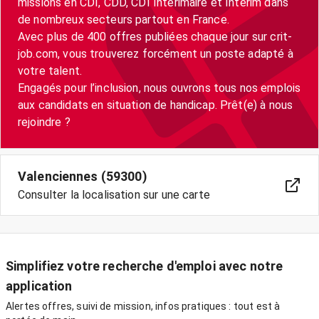
missions en CDI, CDD, CDI Intérimaire et Intérim dans
de nombreux secteurs partout en France.
Avec plus de 400 offres publiées chaque jour sur crit-
job.com, vous trouverez forcément un poste adapté à
votre talent.
Engagés pour l’inclusion, nous ouvrons tous nos emplois
aux candidats en situation de handicap. Prêt(e) à nous
Valenciennes (59300)
Consulter la localisation sur une carte
Simplifiez votre recherche d'emploi avec notre
application
Alertes offres, suivi de mission, infos pratiques : tout est à