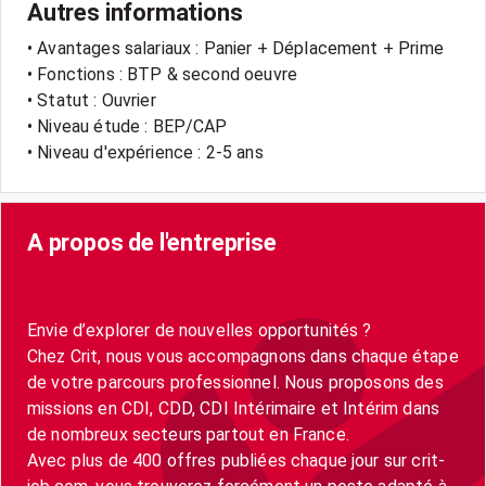
Autres informations
• Avantages salariaux : Panier + Déplacement + Prime
• Fonctions : BTP & second oeuvre
• Statut : Ouvrier
• Niveau étude : BEP/CAP
• Niveau d'expérience : 2-5 ans
A propos de l'entreprise
Envie d’explorer de nouvelles opportunités ?
Chez Crit, nous vous accompagnons dans chaque étape
de votre parcours professionnel. Nous proposons des
missions en CDI, CDD, CDI Intérimaire et Intérim dans
de nombreux secteurs partout en France.
Avec plus de 400 offres publiées chaque jour sur crit-