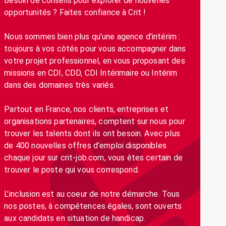
Besoin de conseils pour explorer de nouvelles
opportunités ? Faites confiance à Crit !
Nous sommes bien plus qu’une agence d’intérim :
toujours à vos côtés pour vous accompagner dans
votre projet professionnel, en vous proposant des
missions en CDI, CDD, CDI Intérimaire ou Intérim
dans des domaines très variés.
Partout en France, nos clients, entreprises et
organisations partenaires, comptent sur nous pour
trouver les talents dont ils ont besoin. Avec plus
de 400 nouvelles offres d’emploi disponibles
chaque jour sur crit-job.com, vous êtes certain de
trouver le poste qui vous correspond.
L’inclusion est au coeur de notre démarche. Tous
nos postes, à compétences égales, sont ouverts
aux candidats en situation de handicap.