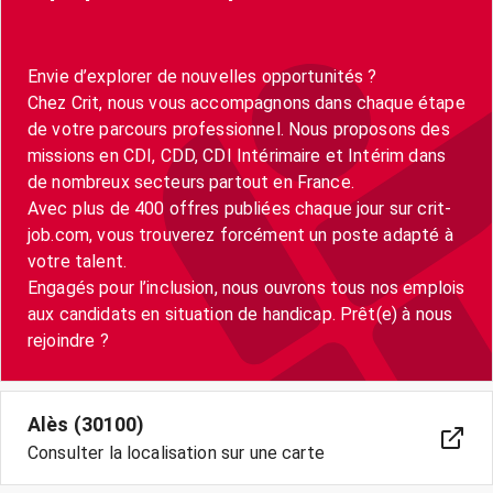
Envie d’explorer de nouvelles opportunités ?
Chez Crit, nous vous accompagnons dans chaque étape
de votre parcours professionnel. Nous proposons des
missions en CDI, CDD, CDI Intérimaire et Intérim dans
de nombreux secteurs partout en France.
Avec plus de 400 offres publiées chaque jour sur crit-
job.com, vous trouverez forcément un poste adapté à
votre talent.
Engagés pour l’inclusion, nous ouvrons tous nos emplois
aux candidats en situation de handicap. Prêt(e) à nous
Alès (30100)
Consulter la localisation sur une carte