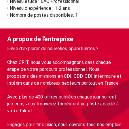
• Niveau étude : BAC Professionnel
• Niveau d'expérience : 1-2 ans
• Nombre de postes disponibles: 1
A propos de l'entreprise
Envie d’explorer de nouvelles opportunités ?
Chez CRIT, nous vous accompagnons dans chaque
étape de votre parcours professionnel. Nous
proposons des missions en CDI, CDD, CDI Intérimaire et
Intérim dans de nombreux secteurs partout en France.
Avec plus de 400 offres publiées chaque jour sur crit-
job.com, vous trouverez forcément un poste adapté à
votre talent.
Engagés pour l’inclusion, nous ouvrons tous nos emplois