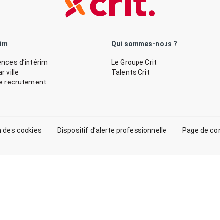
rim
Qui sommes-nous ?
nces d’intérim
Le Groupe Crit
 ville
Talents Crit
de recrutement
n des cookies
Dispositif d’alerte professionnelle
Page de co