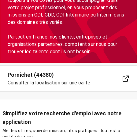
toujours à vos côtés pour vous accompagner dans
votre projet professionnel, en vous proposant des
missions en CDI, CDD, CDI Intérimaire ou Intérim dans
des domaines très variés.
Partout en France, nos clients, entreprises et
organisations partenaires, comptent sur nous pour
trouver les talents dont ils ont besoin.
Pornichet (44380)
Consulter la localisation sur une carte
Simplifiez votre recherche d'emploi avec notre
application
Alertes offres, suivi de mission, infos pratiques : tout est à
portée de main.