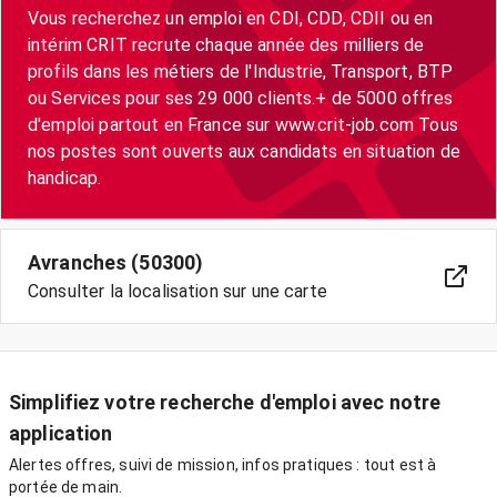
Vous recherchez un emploi en CDI, CDD, CDII ou en
intérim CRIT recrute chaque année des milliers de
profils dans les métiers de l'Industrie, Transport, BTP
ou Services pour ses 29 000 clients.+ de 5000 offres
d'emploi partout en France sur www.crit-job.com Tous
nos postes sont ouverts aux candidats en situation de
handicap.
Avranches (50300)
Consulter la localisation sur une carte
Simplifiez votre recherche d'emploi avec notre
application
Alertes offres, suivi de mission, infos pratiques : tout est à
portée de main.