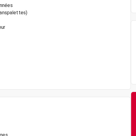
onnées
ranspalettes)
eur
rges