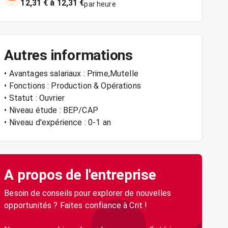
12,31 € à 12,31 €
par heure
Autres informations
• Avantages salariaux : Prime,Mutelle
• Fonctions : Production & Opérations
• Statut : Ouvrier
• Niveau étude : BEP/CAP
• Niveau d'expérience : 0-1 an
A propos de l'entreprise
Besoin de conseils pour explorer de nouvelles
opportunités ? Faites confiance à Crit !