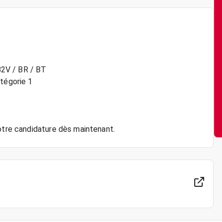
 B2V / BR / BT
atégorie 1
votre candidature dès maintenant.